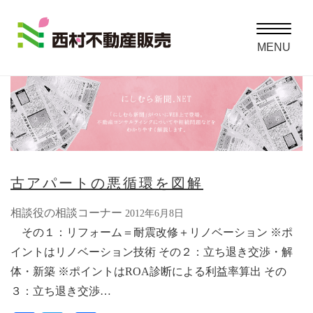
Toggle
navigatio
MENU
古アパートの悪循環を図解
相談役の相談コーナー
2012年6月8日
その１：リフォーム＝耐震改修＋リノベーション ※ポ
イントはリノベーション技術 その２：立ち退き交渉・解
体・新築 ※ポイントはROA診断による利益率算出 その
３：立ち退き交渉…