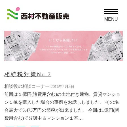
Toggle
navigatio
MENU
相続税対策No.7
相談役の相談コーナー
2016年4月3日
前回は１億円(諸費用含む)の土地付き建物、賃貸マンショ
ン１棟を購入した場合の事例をお話ししました。 その場
合最大で5,473万円の節税が出来ました。 今回は1億円(諸
費用含む)で分譲中古マンション１室…