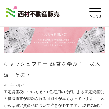
Toggle
navigatio
MENU
キャッシュフロー 経営を学ぶ！ 収入
編 その７
2013年12月23日
固定資産税についてその1 住宅用の特例による固定資産税
の軽減措置が減額される可能性が高くなっています。これ
からは固定資産税について注意が必要です。 現在の固定