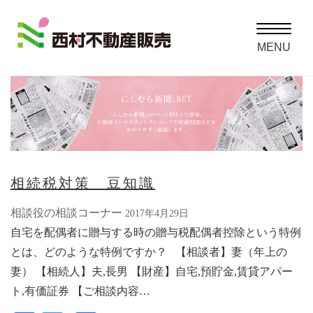
Toggle
navigatio
MENU
相続税対策 豆知識
相談役の相談コーナー
2017年4月29日
自宅を配偶者に贈与する時の贈与税配偶者控除という特例
とは、どのような特例ですか？ 【相談者】妻（年上の
妻） 【相続人】夫,長男 【財産】自宅,預貯金,賃貸アパー
ト,有価証券 【ご相談内容…