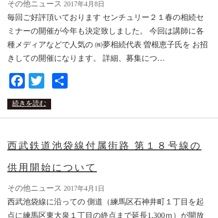
その他ニュース
2017年4月8日
毎回ご好評頂いております センチュリー２１春の相続セ
ミナーの開催が今年も決定致しました。 今回は講師に各
種メディアなどで人気の ㈱夢相続代表 曽根恵子氏を お招
きしての開催になります。 詳細、募集につ…
Facebook
Twitter
共
有
続きを読む
西武鉄道池袋線付属街路 第１８号線の
供用開始について
その他ニュース
2017年4月1日
西武池袋線に沿っての 側道（練馬区石神井町１丁目を起
点に練馬区東大泉１丁目の終点まで延長1,300ｍ）が開放