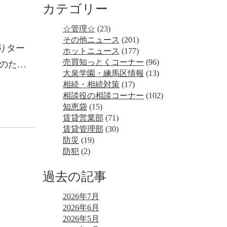
カテゴリー
☆管理☆
(23)
その他ニュース
(201)
りター
ホットニュース
(177)
売買知っとくコーナー
(96)
のた…
大泉学園・練馬区情報
(13)
相続・相続対策
(17)
相談役の相談コーナー
(102)
知恵袋
(15)
賃貸営業部
(71)
賃貸管理部
(30)
防災
(19)
防犯
(2)
過去の記事
2026年7月
2026年6月
2026年5月