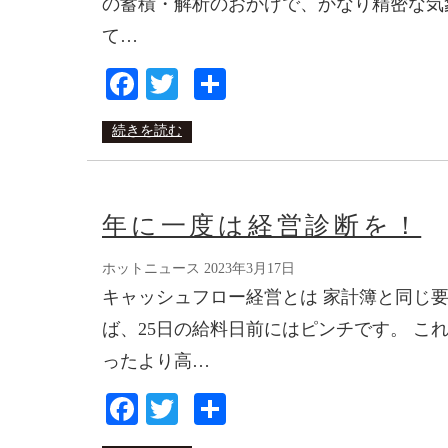
の蓄積・解析のおかげで、かなり精密な気象
て…
Facebook
Twitter
共
有
続きを読む
年に一度は経営診断を！
ホットニュース
2023年3月17日
キャッシュフロー経営とは 家計簿と同じ
ば、25日の給料日前にはピンチです。 
ったより高…
Facebook
Twitter
共
有