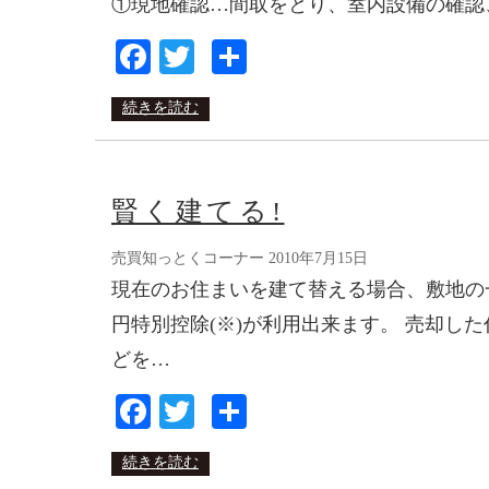
①現地確認…間取をとり、室内設備の確認
Facebook
Twitter
共
有
続きを読む
賢く建てる!
売買知っとくコーナー
2010年7月15日
現在のお住まいを建て替える場合、敷地の一
円特別控除(※)が利用出来ます。 売却し
どを…
Facebook
Twitter
共
有
続きを読む