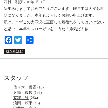
西村 利彦
2009年1月11日
新年あけましておめでとうございます。昨年中は大変お世
話になりました。本年もよろしくお願い申上げます。
私は、まずこの大不況に直面して気後れをしてはいけない
と思い、本年のスローガンを「力だ！勇気だ！信…
Facebook
Twitter
共
有
続きを読む
スタッフ
佐々木 優香
(18)
兵頭 義規
(197)
有我 純
(264)
浪岡 頌平
(46)