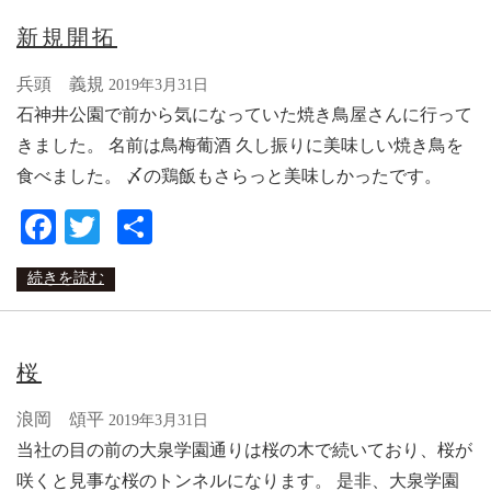
新規開拓
兵頭 義規
2019年3月31日
石神井公園で前から気になっていた焼き鳥屋さんに行って
きました。 名前は鳥梅葡酒 久し振りに美味しい焼き鳥を
食べました。 〆の鶏飯もさらっと美味しかったです。
Facebook
Twitter
共
有
続きを読む
桜
浪岡 頌平
2019年3月31日
当社の目の前の大泉学園通りは桜の木で続いており、桜が
咲くと見事な桜のトンネルになります。 是非、大泉学園