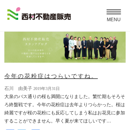
Toggle
navigatio
MENU
今年の花粉症はつらいですね。
石川 由美子
2019年3月31日
大泉のバス通りの桜も満開になりました。繁忙期もそろそ
ろ終盤戦です。今年の花粉症は去年よりつらかった。桜は
綺麗ですが桜の花粉にも反応してしまう私はお花見に参加
することができません。早く夏が来てほしいです…