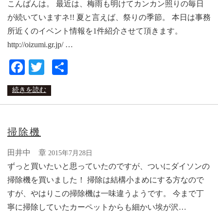
こんばんは。 最近は、梅雨も明けてカンカン照りの毎日
が続いていますネ!! 夏と言えば、祭りの季節。 本日は事務
所近くのイベント情報を1件紹介させて頂きます。
http://oizumi.gr.jp/ …
Facebook
Twitter
共
有
続きを読む
掃除機
田井中 章
2015年7月28日
ずっと買いたいと思っていたのですが、ついにダイソンの
掃除機を買いました！ 掃除は結構小まめにする方なので
すが、やはりこの掃除機は一味違うようです。 今まで丁
寧に掃除していたカーペットからも細かい埃が沢…