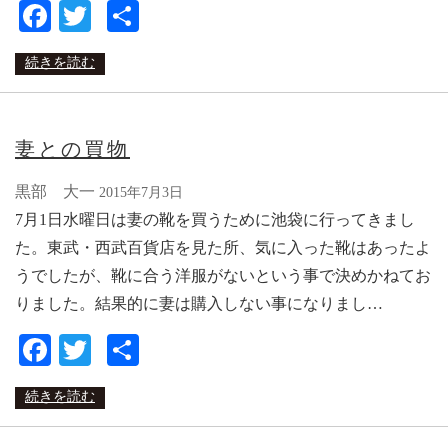
Facebook
Twitter
共
有
続きを読む
妻との買物
黒部 大一
2015年7月3日
7月1日水曜日は妻の靴を買うために池袋に行ってきまし
た。東武・西武百貨店を見た所、気に入った靴はあったよ
うでしたが、靴に合う洋服がないという事で決めかねてお
りました。結果的に妻は購入しない事になりまし…
Facebook
Twitter
共
有
続きを読む