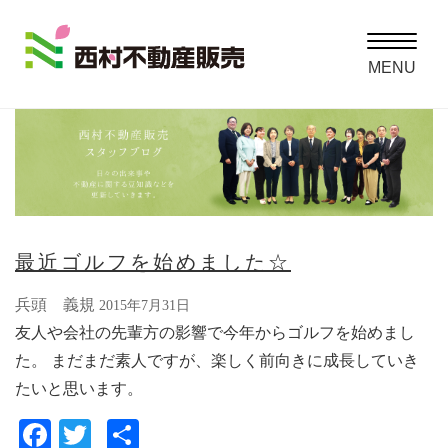
Toggle
navigatio
MENU
最近ゴルフを始めました☆
兵頭 義規
2015年7月31日
友人や会社の先輩方の影響で今年からゴルフを始めまし
た。 まだまだ素人ですが、楽しく前向きに成長していき
たいと思います。
Facebook
Twitter
共