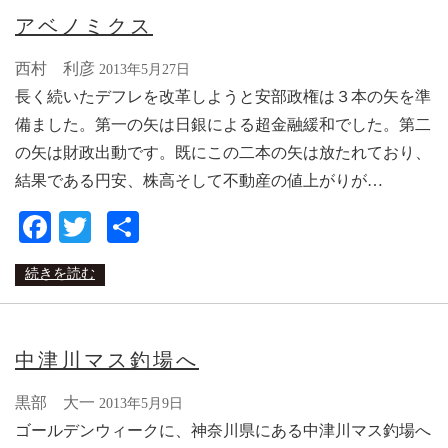
アベノミクス
西村 利彦
2013年5月27日
長く続いたデフレを改革しようと安部政権は３本の矢を準
備ました。第一の矢は日銀による超金融緩和でした。第二
の矢は財政出動です。既にこの二本の矢は放たれており、
結果である円安、株高そして不動産の値上がりが…
Facebook
Twitter
共
有
続きを読む
中津川マス釣場へ
黒部 大一
2013年5月9日
ゴールデンウィークに、神奈川県にある中津川マス釣場へ