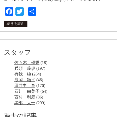
Facebook
Twitter
共
有
続きを読む
スタッフ
佐々木 優香
(18)
兵頭 義規
(197)
有我 純
(264)
浪岡 頌平
(46)
田井中 章
(176)
石川 由美子
(64)
西村 利彦
(86)
黒部 大一
(299)
過去の記事