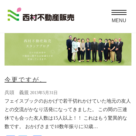
Toggle
navigatio
MENU
今更ですが、
兵頭 義規
2013年5月31日
フェイスブックのおかげで若干切れかけていた地元の友人
との交流がかなり活発になってきました。 この間の三連
休でも会った友人数は15人以上！！ これはもう驚異的な
数です。 おかげさまで10数年振りに32歳…