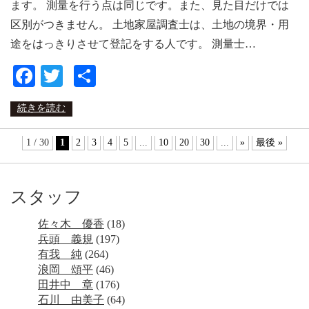
ます。 測量を行う点は同じです。また、見た目だけでは
区別がつきません。 土地家屋調査士は、土地の境界・用
途をはっきりさせて登記をする人です。 測量士…
Facebook
Twitter
共
有
続きを読む
1 / 30
1
2
3
4
5
...
10
20
30
...
»
最後 »
スタッフ
佐々木 優香
(18)
兵頭 義規
(197)
有我 純
(264)
浪岡 頌平
(46)
田井中 章
(176)
石川 由美子
(64)