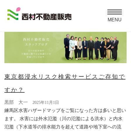
Toggle
navigatio
MENU
東京都浸水リスク検索サービスご存知で
すか？
黒部 大一
2025年11月1日
練馬区水害ハザードマップをご覧になった方は多いと思い
ます。 水害には外水氾濫（川の氾濫による洪水）と内水
氾濫（下水道等の排水能力を超えて道路や地下室への流